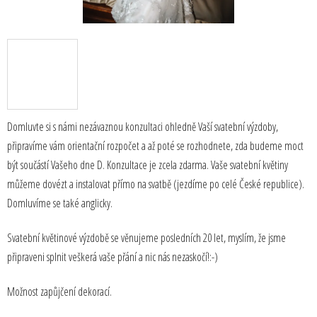
Domluvte si s námi nezávaznou konzultaci ohledně Vaší svatební výzdoby,
připravíme vám orientační rozpočet a až poté se rozhodnete, zda budeme moct
být součástí Vašeho dne D. Konzultace je zcela zdarma. Vaše svatební květiny
můžeme dovézt a instalovat přímo na svatbě (jezdíme po celé České republice).
Domluvíme se také anglicky.
Svatební květinové výzdobě se věnujeme posledních 20 let, myslím, že jsme
připraveni splnit veškerá vaše přání a nic nás nezaskočí!:-)
Možnost zapůjčení dekorací.