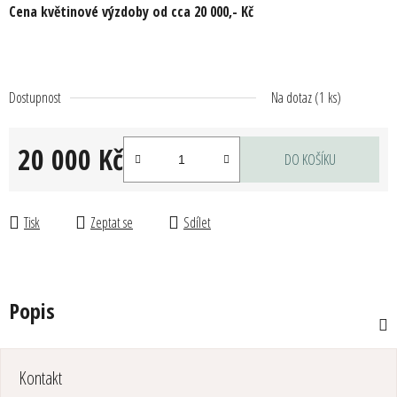
Cena květinové výzdoby od cca 20 000,- Kč
Dostupnost
Na dotaz
(1 ks)
20 000 Kč
DO KOŠÍKU
Měrná cena:
Tisk
Zeptat se
Sdílet
Popis
Z
Kontakt
á