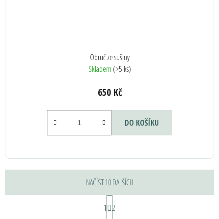
Obruč ze sušiny
Skladem
(>5 ks)
650 Kč
DO KOŠÍKU
NAČÍST 10 DALŠÍCH
S
1
t
2
r
O