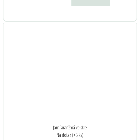
Jarní aranžmá ve skle
Na dotaz
(>5 ks)