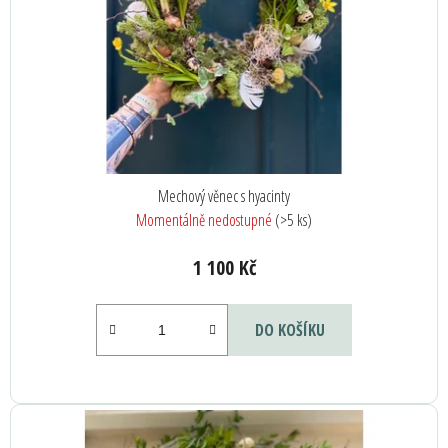
k
r
t
o
ů
d
u
k
t
ů
Mechový věnec s hyacinty
Momentálně nedostupné
(>5 ks)
1 100 Kč
DO KOŠÍKU