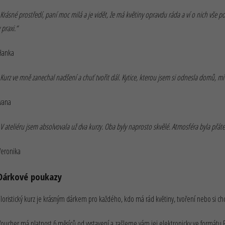
„Krásné prostředí, paní moc milá a je vidět, že má květiny opravdu ráda a ví o nich vše p
 praxi.“
Hanka
„Kurz ve mně zanechal nadšení a chuť tvořit dál. Kytice, kterou jsem si odnesla domů, mi 
Ivana
„V ateliéru jsem absolvovala už dva kurzy. Oba byly naprosto skvělé. Atmosféra byla přáte
Veronika
Dárkové poukazy
Floristický kurz je krásným dárkem pro každého, kdo má rád květiny, tvoření nebo si ch
Voucher má platnost 6 měsíců od vystavení a zašleme vám jej elektronicky ve formátu 