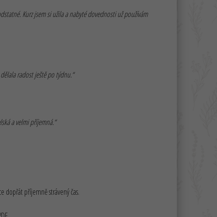
odstatné. Kurz jsem si užila a nabyté dovednosti už používám
dělala radost ještě po týdnu.“
lská a velmi příjemná.“
ce dopřát příjemně strávený čas.
PDF.