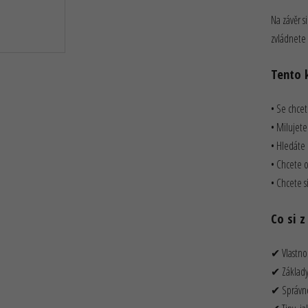
Na závěr s
zvládnete 
Tento 
• Se chcete
• Milujete
• Hledáte
• Chcete o
• Chcete s
Co si 
✔ Vlastno
✔ Základy 
✔ Správno