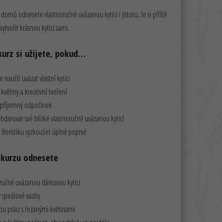
i domů odnesete vlastnoručně uvázanou kytici i jistotu, že si příště
vytvořit krásnou kytici sami.
kurz si užijete, pokud…
 naučit uvázat vlastní kytici
 květiny a kreativní tvoření
 příjemný odpočinek
bdarovat své blízké vlastnoručně uvázanou kyticí
i floristiku vyzkoušet úplně poprvé
z kurzu odnesete
ručně uvázanou dárkovou kytici
spirálové vazby
u práci s řezanými květinami