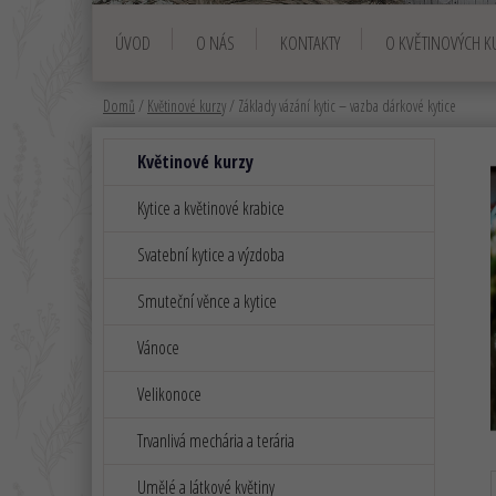
ÚVOD
O NÁS
KONTAKTY
O KVĚTINOVÝCH K
Domů
/
Květinové kurzy
/
Základy vázání kytic – vazba dárkové kytice
P
K
Přeskočit
Květinové kurzy
a
o
kategorie
t
s
Kytice a květinové krabice
e
t
g
Svatební kytice a výzdoba
r
o
a
r
Smuteční věnce a kytice
i
n
e
n
Vánoce
í
Velikonoce
p
a
Trvanlivá mechária a terária
n
Umělé a látkové květiny