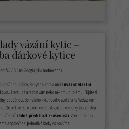
lady vázání kytic –
ba dárkové kytice
ní 5,0 / 5,0 na Googlu (48x hodnoceno)
ž delší dobu říkáte, že byste si chtěla umět
uvázat vlastní
akovou, která udělá radost vám nebo někomu blízkému. Přijďte si
diny odpočinout do našeho květinového ateliéru na Václavském
naučte se krok za krokem uvázat vlastní dárkovou kytici z čerstvých
emusíte mít
žádné předchozí zkušenosti
. Všechno vám v
eme a společně si jednotlivé kroky vyzkoušíme.