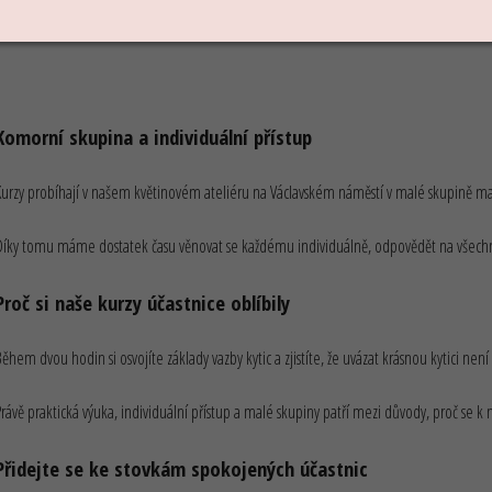
Popis
Komorní skupina a individuální přístup
Kurzy probíhají v našem květinovém ateliéru na Václavském náměstí v malé skupině ma
Díky tomu máme dostatek času věnovat se každému individuálně, odpovědět na všechny
Proč si naše kurzy účastnice oblíbily
ěhem dvou hodin si osvojíte základy vazby kytic a zjistíte, že uvázat krásnou kytici není
Právě praktická výuka, individuální přístup a malé skupiny patří mezi důvody, proč se k 
Přidejte se ke stovkám spokojených účastnic