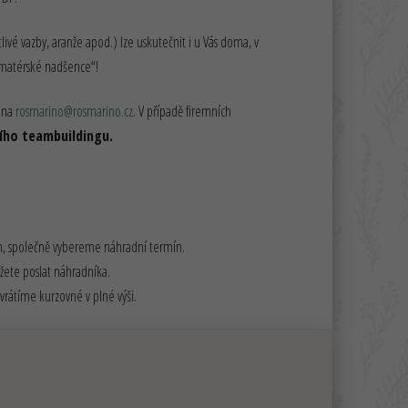
ivé vazby, aranže apod.) lze uskutečnit i u Vás doma, v
 „amatérské nadšence“!
s na
rosmarino@rosmarino.cz
. V případě firemních
ího teambuildingu.
m, společně vybereme náhradní termín.
žete poslat náhradníka.
átíme kurzovné v plné výši.