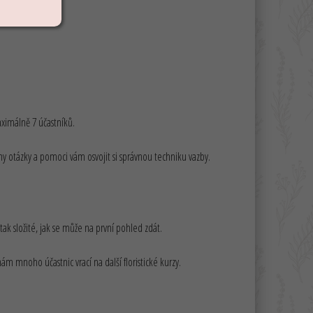
ximálně 7 účastníků.
 otázky a pomoci vám osvojit si správnou techniku vazby.
 tak složité, jak se může na první pohled zdát.
nám mnoho účastnic vrací na další floristické kurzy.