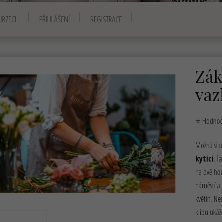
URZECH
PŘIHLÁŠENÍ
REGISTRACE
Zák
vaz
⭐ Hodnoce
Možná si u
kytici
. T
na dvě ho
náměstí a 
květin. N
klidu ukáž