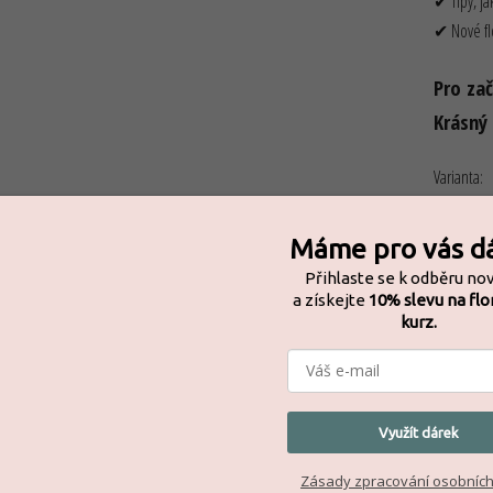
✔ Tipy, ja
✔ Nové flo
Pro zač
Krásný
Varianta:
Máme pro vás d
Dostupnos
Přihlaste se k odběru no
a získejte
10% slevu na flor
kurz.
2 5
Měrná c
Tisk
Využít dárek
Zásady zpracování osobních