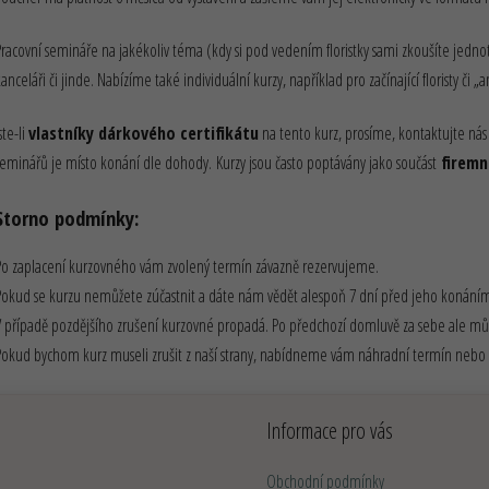
Pracovní semináře na jakékoliv téma (kdy si pod vedením floristky sami zkoušíte jednotl
kanceláři či jinde. Nabízíme také individuální kurzy, například pro začínající floristy či
ste-li
vlastníky dárkového certifikátu
na tento kurz, prosíme, kontaktujte ná
seminářů je místo konání dle dohody. Kurzy jsou často poptávány jako součást
firemn
Storno podmínky:
Po zaplacení kurzovného vám zvolený termín závazně rezervujeme.
Pokud se kurzu nemůžete zúčastnit a dáte nám vědět alespoň 7 dní před jeho konání
V případě pozdějšího zrušení kurzovné propadá. Po předchozí domluvě za sebe ale mů
Pokud bychom kurz museli zrušit z naší strany, nabídneme vám náhradní termín nebo vr
Informace pro vás
Obchodní podmínky