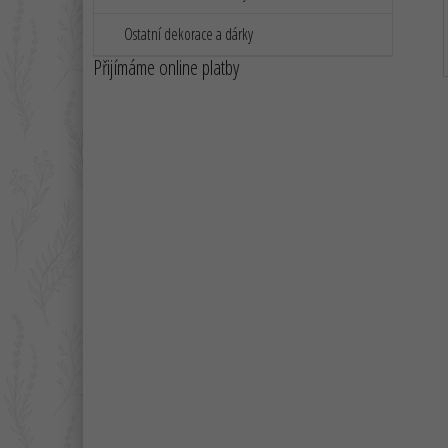
e
l
Ostatní dekorace a dárky
Přijímáme online platby