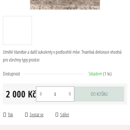
Umělé tilandsie a další sukulenty v podlouhlé míse. Trvanlivá dekorace vhodná
pro všechny typy prostor.
Dostupnost
Skladem
(1 ks)
2 000 Kč
DO KOŠÍKU
Měrná cena:
Tisk
Zeptat se
Sdílet
Z