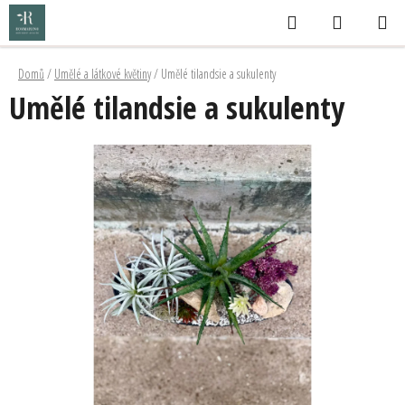
Přejít
Hledat
NÁKUPNÍ
na
KOŠÍK
obsah
Domů
/
Umělé a látkové květiny
/
Umělé tilandsie a sukulenty
Umělé tilandsie a sukulenty