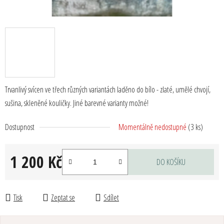
Trvanlivý svícen ve třech různých variantách laděno do bílo - zlaté, umělé chvojí,
sušina, skleněné kouličky. Jiné barevné varianty možné!
Dostupnost
Momentálně nedostupné
(3 ks)
1 200 Kč
DO KOŠÍKU
Měrná cena:
Tisk
Zeptat se
Sdílet
Z