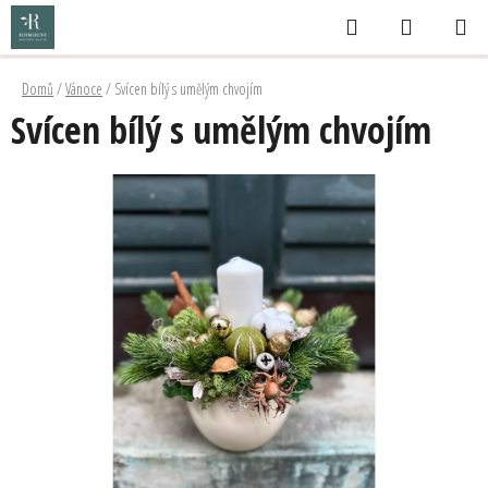
Přejít
Hledat
NÁKUPNÍ
na
KOŠÍK
obsah
Domů
/
Vánoce
/
Svícen bílý s umělým chvojím
Svícen bílý s umělým chvojím