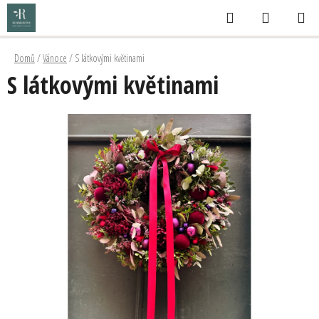
Přejít
Hledat
NÁKUPNÍ
na
KOŠÍK
obsah
Domů
/
Vánoce
/
S látkovými květinami
S látkovými květinami