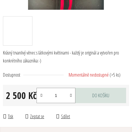
Krásný trvanlivý věnec s látkovými květinami - každý je originál a vytvořen pro
konkrétního zákazníka:-)
Dostupnost
Momentálně nedostupné
(>5 ks)
2 500 Kč
DO KOŠÍKU
Měrná cena:
Tisk
Zeptat se
Sdílet
Z