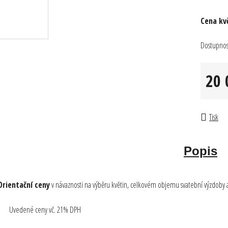
Máme pro v
Cena kvě
dárek!
Přihlaste se k odběru no
Dostupnos
a získejte
10% slevu na flor
kurz.
20 
Měrná c
Využít dárek
Tisk
Zásady zpracování osobních
Popis
Orientační ceny
v návaznosti na výběru květin, celkovém objemu svatební výzdoby a
Uvedené ceny vč. 21% DPH