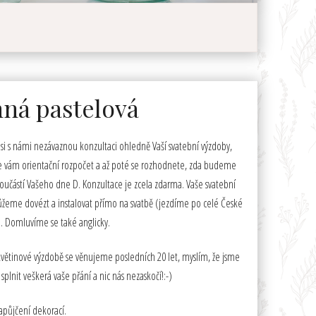
ná pastelová
i s námi nezávaznou konzultaci ohledně Vaší svatební výzdoby,
e vám orientační rozpočet a až poté se rozhodnete, zda budeme
oučástí Vašeho dne D. Konzultace je zcela zdarma. Vaše svatební
ůžeme dovézt a instalovat přímo na svatbě (jezdíme po celé České
. Domluvíme se také anglicky.
větinové výzdobě se věnujeme posledních 20 let, myslím, že jsme
 splnit veškerá vaše přání a nic nás nezaskočí!:-)
apůjčení dekorací.