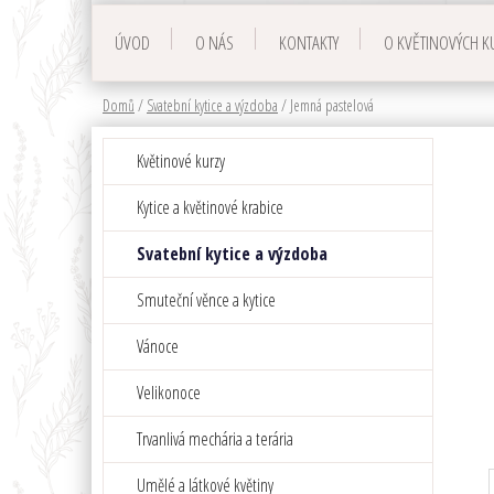
ÚVOD
O NÁS
KONTAKTY
O KVĚTINOVÝCH K
Domů
/
Svatební kytice a výzdoba
/
Jemná pastelová
P
K
Přeskočit
Květinové kurzy
a
o
kategorie
t
s
Kytice a květinové krabice
e
t
g
Svatební kytice a výzdoba
r
o
a
r
Smuteční věnce a kytice
i
n
e
n
Vánoce
í
Velikonoce
p
a
Trvanlivá mechária a terária
n
Umělé a látkové květiny