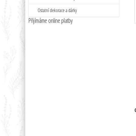
e
l
Ostatní dekorace a dárky
Přijímáme online platby