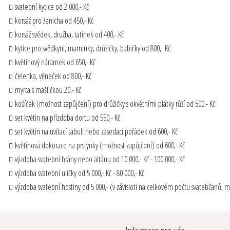
svatební kytice od 2 000,- Kč
korsáž pro ženicha od 450,- Kč
korsáž svědek, družba, tatínek od 400,- Kč
kytice pro svědkyni, maminky, drůžičky, babičky od 800,- Kč
květinový náramek od 650,- Kč
čelenka, věneček od 800,- Kč
myrta s mašličkou 20,- Kč
košíček (možnost zapůjčení) pro drůžičky s okvětními plátky růží od 500,- Kč
set květin na přízdoba dortu od 550,- Kč
set květin na uvítací tabuli nebo zasedací pořádek od 600,- Kč
květinová dekorace na prstýnky (možnost zapůjčení) od 600,- Kč
výzdoba svatební brány nebo altánu od 10 000,- Kč - 100 000,- Kč
výzdoba svatební uličky od 5 000,- Kč - 80 000,- Kč
výzdoba svatební hostiny od 5 000,- (v závisloti na celkovém počtu svatebčanů, 