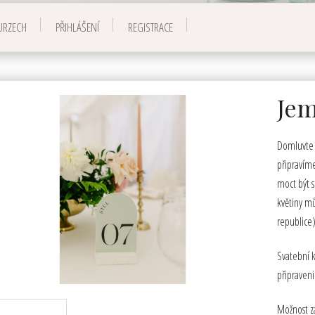
URZECH
PŘIHLÁŠENÍ
REGISTRACE
Jem
Domluvte s
připravím
moct být s
květiny m
republice)
Svatební k
připraveni
Možnost z