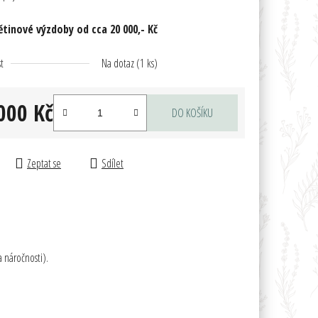
ás
tinové výzdoby od cca 20 000,- Kč
vinek
t
Na dotaz
(1 ks)
istický
000 Kč
DO KOŠÍKU
ena:
Zeptat se
Sdílet
 údajů
 náročnosti).