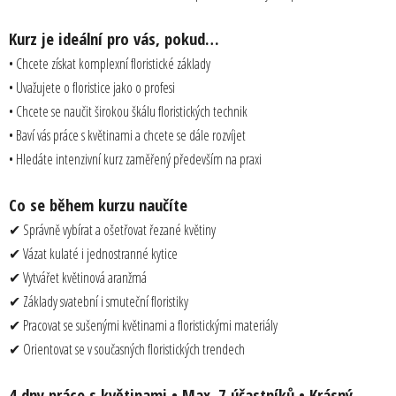
Kurz je ideální pro vás, pokud…
• Chcete získat komplexní floristické základy
• Uvažujete o floristice jako o profesi
• Chcete se naučit širokou škálu floristických technik
• Baví vás práce s květinami a chcete se dále rozvíjet
• Hledáte intenzivní kurz zaměřený především na praxi
Co se během kurzu naučíte
✔ Správně vybírat a ošetřovat řezané květiny
✔ Vázat kulaté i jednostranné kytice
✔ Vytvářet květinová aranžmá
✔ Základy svatební i smuteční floristiky
✔ Pracovat se sušenými květinami a floristickými materiály
✔ Orientovat se v současných floristických trendech
4 dny práce s květinami • Max. 7 účastníků • Krásný