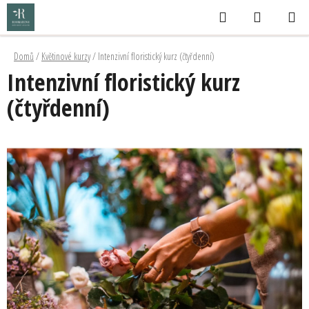
Přejít
Hledat
NÁKUPNÍ
na
KOŠÍK
obsah
Domů
/
Květinové kurzy
/
Intenzivní floristický kurz (čtyřdenní)
Intenzivní floristický kurz
(čtyřdenní)