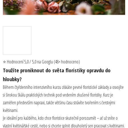
⭐ Hodnocení 5,0 / 5,0 na Googlu (48× hodnoceno)
Toužíte proniknout do světa floristiky opravdu do
hloubky?
Během čtyřdenního intenzivního kurzu získáte pevné floristické základy a osvojíte
si širokou škálu praktických technik pod vedením zkušené floristky. Kurz je
zaměřen především napraxi, takže většinu času strávíte tvořením s čerstvými
květinami.
Je ideální pro každého, kdo chce floristice skutečně porozumět – ať už sníte o
vlastní květinářské cestě, nebo si chcete splnit dlouholetý sen pracovat s květinami.