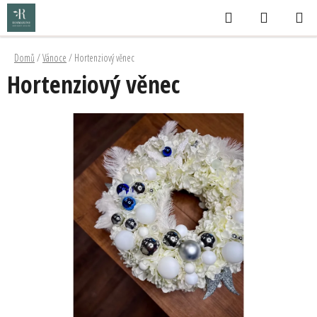
Přejít
Hledat
NÁKUPNÍ
na
KOŠÍK
obsah
Domů
/
Vánoce
/
Hortenziový věnec
Hortenziový věnec