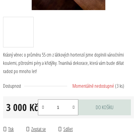
Krásný věnec o průměru 55 cm z látkových hortenzií jsme doplnili vánočními
koulemi, pštrosími péry a křidýlky. Trvanlivá dekorace, která vám bude dělat
radost po mnoho let!
Dostupnost
Momentálně nedostupné
(3 ks)
3 000 Kč
DO KOŠÍKU
Měrná cena:
Tisk
Zeptat se
Sdílet